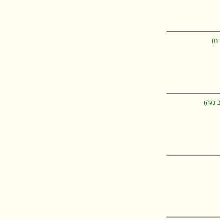
ח)
 נגה)