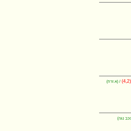
/ (א.זרח)
וכב נגה)