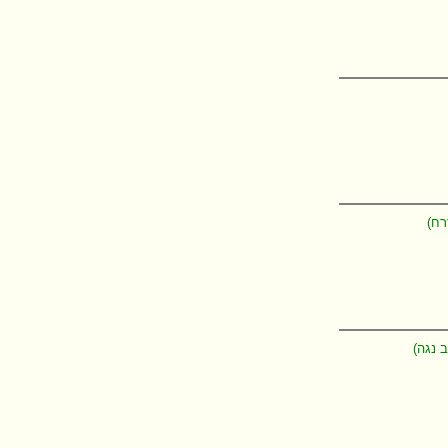
רח)
ב נגה)