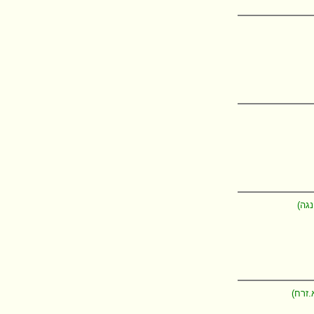
נגה)
.זרח)