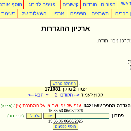
ראשי
הפורום
הורדות
קישורים
פנינים לדירוג
הוסף אותנו
 חברים
תשבצים
הפנינים
ארכיון
השאלות שלי
רשימת ה
ארכיון ההגדרות
 "פנינים". תודה.
עמוד
2
מתוך
171081
קפוץ לעמוד
<-- הקודם
הבא -->
הגדרה מספר 3421592:
ענף של גפן שם זין על המחנכת (5)
/ (א.זרח)
06/08/2026 15:35.53
פתרון:
(כוכב נגה)
06/08/2026 15:36.06